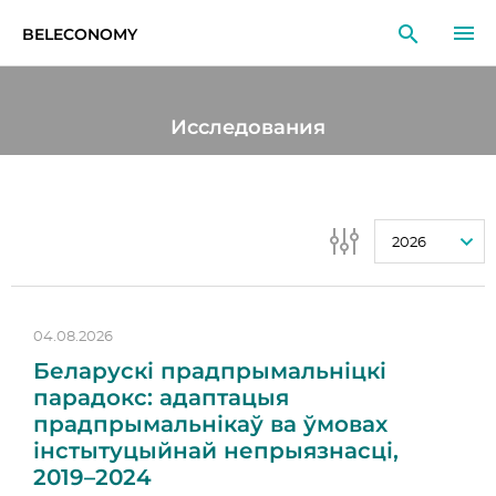
BELECONOMY
RU
EN
LT
Исследования
МОНИТОРИНГ
ИССЛЕДОВАНИЯ
2026
ОБРАЗОВАНИЕ
СОБЫТИЯ
04.08.2026
Беларускі прадпрымальніцкі
парадокс: адаптацыя
прадпрымальнікаў ва ўмовах
інстытуцыйнай непрыязнасці,
2019–2024