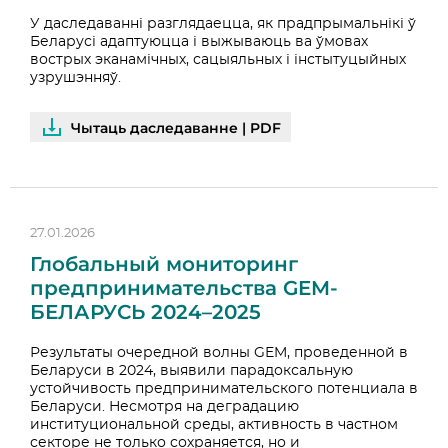
У даследаванні разглядаецца, як прадпрымальнікі ў
Беларусі адаптуюцца і выжываюць ва ўмовах
вострых эканамічных, сацыяльных і інстытуцыйных
узрушэнняў.
Чытаць даследаванне | PDF
27.01.2026
Глобальный мониторинг
предпринимательства GEM-
БЕЛАРУСЬ 2024–2025
Результаты очередной волны GEM, проведенной в
Беларуси в 2024, выявили парадоксальную
устойчивость предпринимательского потенциала в
Беларуси. Несмотря на деградацию
институциональной среды, активность в частном
секторе не только сохраняется, но и