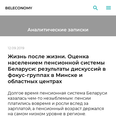
BELECONOMY
RU
EN
LT
Аналитические записки
МОНИТОРИНГ
ИССЛЕДОВАНИЯ
12.09.2019
Жизнь после жизни. Оценка
ОБРАЗОВАНИЕ
населением пенсионной системы
Беларуси: результаты дискуссий в
СОБЫТИЯ
фокус-группах в Минске и
областных центрах
Долгое время пенсионная система Беларуси
казалась чем-то незыблемым: пенсии
платились вовремя и росли вслед за
зарплатой, а пенсионный возраст держался
на самом низком уровне в регионе.