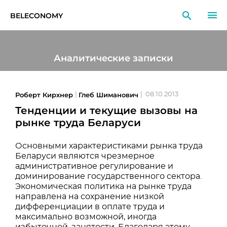
BELECONOMY
RU
EN
LT
Аналитические записки
МОНИТОРИНГ
ИССЛЕДОВАНИЯ
Роберт Кирхнер
Глеб Шиманович
|
|
08.10.2013
Тенденции и текущие вызовы на
ОБРАЗОВАНИЕ
рынке труда Беларуси
СОБЫТИЯ
Основными характеристиками рынка труда
Беларуси являются чрезмерное
административное регулирование и
доминирование государственного сектора.
Экономическая политика на рынке труда
направлена на сохранение низкой
дифференциации в оплате труда и
максимально возможной, иногда