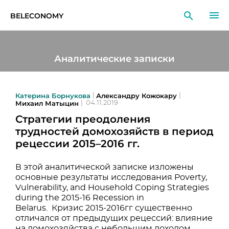
BELECONOMY
RU
EN
LT
Аналитические записки
МОНИТОРИНГ
ИССЛЕДОВАНИЯ
Катерина Борнукова
Александру Кожокару
|
|
Михаил Матыцин
|
04.11.2019
Стратегии преодоления
ОБРАЗОВАНИЕ
трудностей домохозяйств в период
рецессии 2015–2016 гг.
СОБЫТИЯ
В этой аналитической записке изложены
основные результаты исследования Poverty,
Vulnerability, and Household Coping Strategies
during the 2015-16 Recession in
Belarus. Кризис 2015-2016гг существенно
отличался от предыдущих рецессий: влияние
на домохозяйства с небольшим доходом