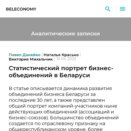
BELECONOMY
RU
EN
LT
Аналитические записки
МОНИТОРИНГ
ИССЛЕДОВАНИЯ
Павел Данейко
Наталья Красько
|
|
Виктория Михальчик
|
21.04.2022
Статистический портрет бизнес-
ОБРАЗОВАНИЕ
объединений в Беларуси
СОБЫТИЯ
В статье описывается динамика развития
объединений бизнеса Беларуси за
последние 30 лет, а также представлен
общий портрет компаний-участников ныне
действующих объединений (ассоциаций и
бизнес-союзов). Большинство объединений
создается по отраслевому признаку на
общереспубликанском уровне, более