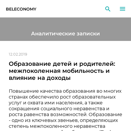
BELECONOMY
RU
EN
LT
Аналитические записки
МОНИТОРИНГ
ИССЛЕДОВАНИЯ
12.02.2019
Образование детей и родителей:
ОБРАЗОВАНИЕ
межпоколенная мобильность и
влияние на доходы
СОБЫТИЯ
Повышение качества образования во многих
странах обеспечило рост образовательных
услуг и охвата ими населения, а также
сокращения социального неравенства и
роста равенства возможностей. Образование
- одно из ключевых звеньев, определяющих
степень межпоколенного неравенства