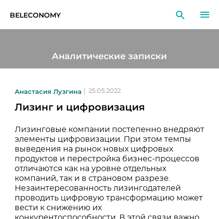
BELECONOMY
RU
EN
LT
Аналитические записки
МОНИТОРИНГ
ИССЛЕДОВАНИЯ
Анастасия Лузгина
|
25.05.2022
Лизинг и цифровизация
ОБРАЗОВАНИЕ
Лизинговые компании постепенно внедряют
СОБЫТИЯ
элементы цифровизации. При этом темпы
выведения на рынок новых цифровых
продуктов и перестройка бизнес-процессов
отличаются как на уровне отдельных
компаний, так и в страновом разрезе.
Незаинтересованность лизингодателей
проводить цифровую трансформацию может
вести к снижению их
конкурентоспособности. В этой связи важно