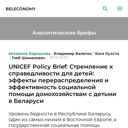
BELECONOMY
RU
EN
LT
Аналитические брифы
МОНИТОРИНГ
ИССЛЕДОВАНИЯ
Катерина Борнукова
Владимир Валетко
Хосе Куэста
|
|
Глеб Шиманович
|
|
29.12.2020
UNICEF Policy Brief: Стремление к
ОБРАЗОВАНИЕ
справедливости для детей:
эффекты перераспределения и
СОБЫТИЯ
эффективность социальной
помощи домохозяйствам с детьми
в Беларуси
Уровень бедности в Республике Беларусь
один из самых низких в Восточной Европе, а
государственная социальная помощь