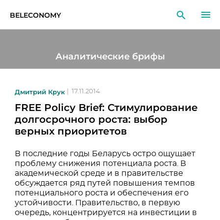
BELECONOMY
RU
EN
LT
Аналитические брифы
МОНИТОРИНГ
ИССЛЕДОВАНИЯ
Дмитрий Крук
|
17.11.2014
FREE Policy Brief: Стимулирование
ОБРАЗОВАНИЕ
долгосрочного роста: выбор
верных приоритетов
СОБЫТИЯ
В последние годы Беларусь остро ощущает
проблему снижения потенциала роста. В
академической среде и в правительстве
обсуждается ряд путей повышения темпов
потенциального роста и обеспечения его
устойчивости. Правительство, в первую
очередь, концентрируется на инвестиции в