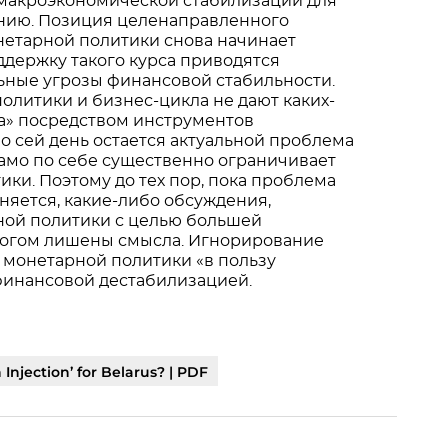
макроэкономической стабилизации для
ению. Позиция целенаправленного
нетарной политики снова начинает
оддержку такого курса приводятся
альные угрозы финансовой стабильности.
олитики и бизнес-цикла не дают каких-
а» посредством инструментов
по сей день остается актуальной проблема
амо по себе существенно ограничивает
ки. Поэтому до тех пор, пока проблема
яется, какие-либо обсуждения,
ой политики с целью большей
многом лишены смысла. Игнорирование
 монетарной политики «в пользу
финансовой дестабилизацией.
njection’ for Belarus? | PDF