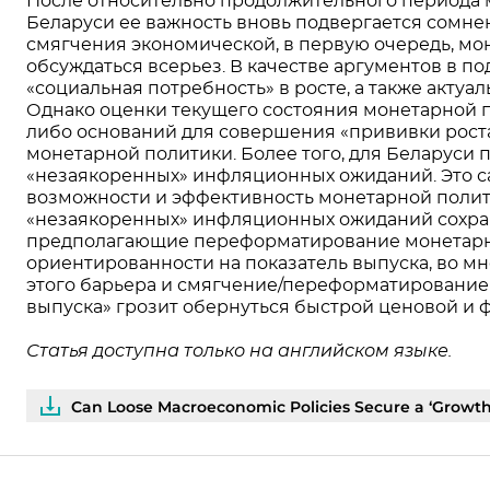
После относительно продолжительного периода 
Беларуси ее важность вновь подвергается сомн
смягчения экономической, в первую очередь, мо
обсуждаться всерьез. В качестве аргументов в п
«социальная потребность» в росте, а также акту
Однако оценки текущего состояния монетарной п
либо оснований для совершения «прививки рост
монетарной политики. Более того, для Беларуси 
«незаякоренных» инфляционных ожиданий. Это с
возможности и эффективность монетарной полити
«незаякоренных» инфляционных ожиданий сохран
предполагающие переформатирование монетарн
ориентированности на показатель выпуска, во 
этого барьера и смягчение/переформатирование
выпуска» грозит обернуться быстрой ценовой и 
Статья доступна только на английском языке.
Can Loose Macroeconomic Policies Secure a ‘Growth I