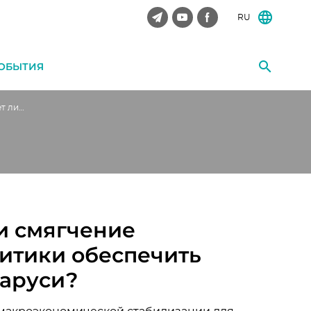
RU
ОБЫТИЯ
FREE Policy Brief: Может ли смягчение макроэкономической политики обеспечить «прививку роста» для Беларуси?
ли смягчение
итики обеспечить
ларуси?