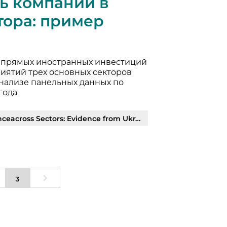
ь компаний в
тора: пример
 прямых иностранных инвестиций
иятий трех основных секторов
анализе панельных данных по
года.
ross Sectors: Evidence from Ukraine | PDF
3