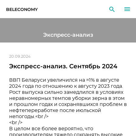
BELECONOMY
RU
EN
LT
Экспресс-анализ
МОНИТОРИНГ
ИССЛЕДОВАНИЯ
20.09.2024
Экспресс-анализ. Сентябрь 2024
ОБРАЗОВАНИЕ
ВВП Беларуси увеличился на ≈1% в августе
СОБЫТИЯ
2024 года по отношению к августу 2023 года.
Рост выпуска сильно замедлился в условиях
неравномерных темпов уборки зерна в этом
и прошлом годах и сохранявшихся проблем в
нефтепереработке после июльской
непогоды.<br />
<br />
В целом все более вероятно, что
производителям тяжело сохранять высокие