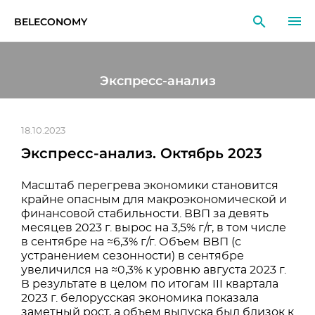
BELECONOMY
RU
EN
LT
Экспресс-анализ
МОНИТОРИНГ
ИССЛЕДОВАНИЯ
18.10.2023
Экспресс-анализ. Октябрь 2023
ОБРАЗОВАНИЕ
Масштаб перегрева экономики становится
СОБЫТИЯ
крайне опасным для макроэкономической и
финансовой стабильности. ВВП за девять
месяцев 2023 г. вырос на 3,5% г/г, в том числе
в сентябре на ≈6,3% г/г. Объем ВВП (с
устранением сезонности) в сентябре
увеличился на ≈0,3% к уровню августа 2023 г.
В результате в целом по итогам III квартала
2023 г. белорусская экономика показала
заметный рост, а объем выпуска был близок к