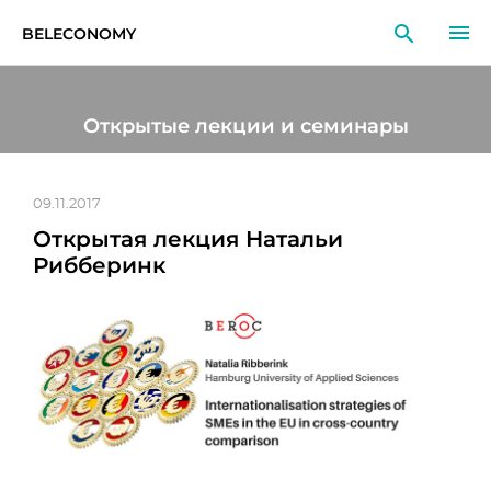
BELECONOMY
RU
EN
LT
Открытые лекции и семинары
МОНИТОРИНГ
ИССЛЕДОВАНИЯ
09.11.2017
Открытая лекция Натальи
ОБРАЗОВАНИЕ
Рибберинк
СОБЫТИЯ