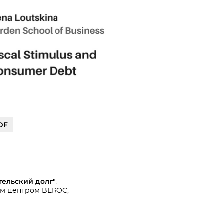
DF
тельский долг"
,
ым центром BEROC,