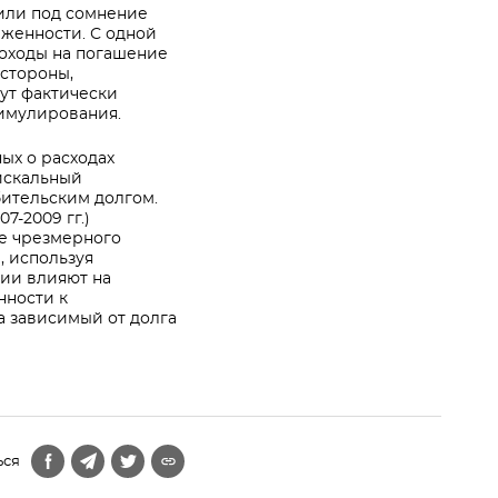
или под сомнение
женности. С одной
доходы на погашение
 стороны,
ут фактически
тимулирования.
ых о расходах
фискальный
бительским долгом.
7-2009 гг.)
е чрезмерного
, используя
рии влияют на
нности к
а зависимый от долга
ься