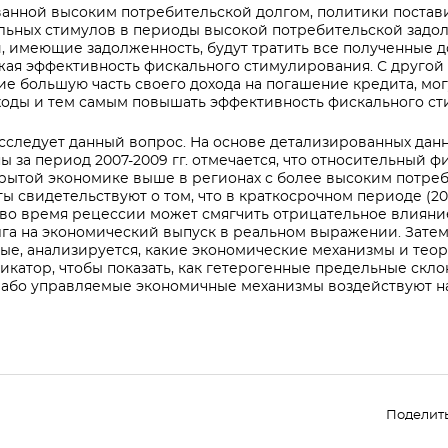
ванной высоким потребительской долгом, политики постав
льных стимулов в периоды высокой потребительской задол
, имеющие задолженность, будут тратить все полученные 
жая эффективность фискального стимулирования. С другой
е большую часть своего дохода на погашение кредита, мог
оходы и тем самым повышать эффективность фискального с
следует данный вопрос. На основе детализированных данн
 за период 2007-2009 гг. отмечается, что относительный 
крытой экономике выше в регионах с более высоким потре
 свидетельствуют о том, что в краткосрочном периоде (200
 во время рецессии может смягчить отрицательное влияни
га на экономический выпуск в реальном выражении. Затем
ые, анализируется, какие экономические механизмы и тео
катор, чтобы показать, как гетерогенные предельные скло
слабо управляемые экономичные механизмы воздействуют н
Поделит