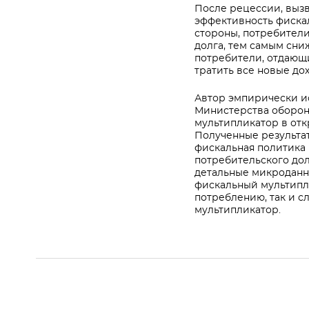
После рецессии, выз
эффективность фиска
стороны, потребители
долга, тем самым сни
потребители, отдающи
тратить все новые д
Автор эмпирически ис
Министерства обороны
мультипликатор в от
Полученные результаты
фискальная политика
потребительского дол
детальные микроданн
фискальный мультипли
потреблению, так и 
мультипликатор.