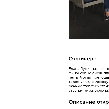
О спикере:
Елена Луцкина, ассо
финансовые дисциплин
летний опыт преподаван
также Venture Velocit
ранних этапах их стан
странах мира, включа
Описание откр