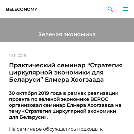
BELECONOMY
RU
EN
LT
Зеленая экономика
МОНИТОРИНГ
ИССЛЕДОВАНИЯ
19.11.2019
Практический семинар “Стратегия
ОБРАЗОВАНИЕ
циркулярной экономики для
Беларуси” Елмера Хоогзаада
СОБЫТИЯ
30 октября 2019 года в рамках реализации
проекта по зеленой экономике BEROC
организовал семинар Елмера Хоогзаада на
тему «Стратегия циркулярной экономики
для Беларуси».
На семинаре обсуждались подходы к