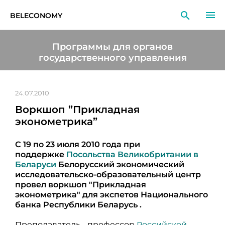
BELECONOMY
RU
EN
LT
Программы для органов
государственного управления
МОНИТОРИНГ
ИССЛЕДОВАНИЯ
24.07.2010
Воркшоп ”Прикладная
ОБРАЗОВАНИЕ
эконометрика”
СОБЫТИЯ
С 19 по 23 июля 2010 года при
поддержке
Посольства Великобритании в
Беларуси
Белорусский экономический
исследовательско-образовательный центр
провел воркшоп "Прикладная
эконометрика" для экспетов Национального
банка Республики Беларусь .