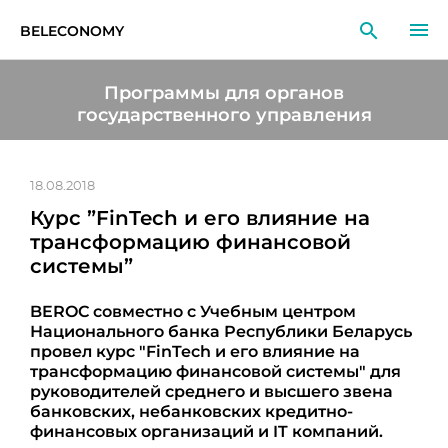
BELECONOMY
RU
EN
LT
Программы для органов
государственного управления
МОНИТОРИНГ
ИССЛЕДОВАНИЯ
18.08.2018
Курс ”FinTech и его влияние на
ОБРАЗОВАНИЕ
трансформацию финансовой
системы”
СОБЫТИЯ
BEROC совместно с Учебным центром
Национального банка Республики Беларусь
провел курс "FinTech и его влияние на
трансформацию финансовой системы" для
руководителей среднего и высшего звена
банковских, небанковских кредитно-
финансовых организаций и IT компаний.