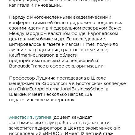
корпораций, а также с областью венчурного
капитала и инноваций.
Наряду с многочисленными академическими
конференциями ей было предложено поделиться
своими идеями в Федеральном резервном банке,
Международном валютном фонде, Европейском
центральном банке и др. Ее исследование
цитировалось в газете Financial Times, получило
лучшие награды и ряд грантов, в том числе,
KauffmanFoundation в области
предпринимательских исследований и
BanquedeFrance в сфере секьюритизации.
Профессор Луцкина преподавала в Школе
менеджмента Кэрроллсона в Бостонском колледже
и в ChinaEuropeInternationalBusinessSchool в
Шанхае. Имеет несколько наград «За
педагогическое мастерство».
Анастасия Лузгина
(доцент, кандидат
экономических наук) работает на должности
заместителя директора в Центре экономических
исследований «BEROC». Имеет 12 летний стаж