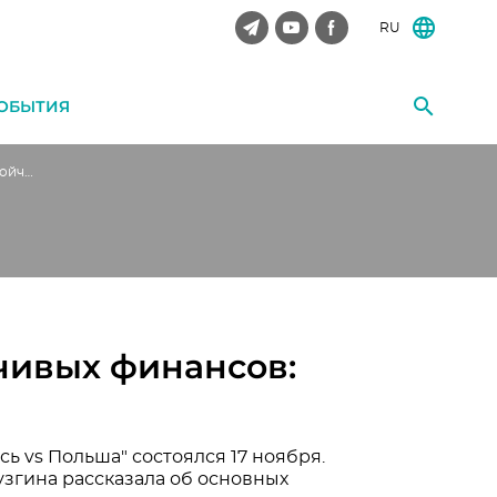
RU
ОБЫТИЯ
Семинар "Развитие устойчивых финансов: Беларусь vs Польша"
чивых финансов:
ь vs Польша" состоялся 17 ноября.
згина рассказала об основных