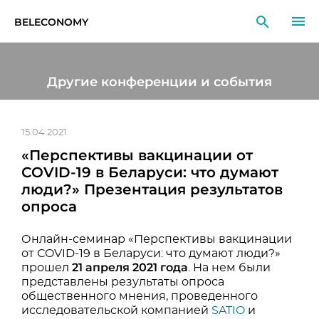
BELECONOMY
RU
EN
LT
Другие конференции и события
МОНИТОРИНГ
ИССЛЕДОВАНИЯ
15.04.2021
«Перспективы вакцинации от
ОБРАЗОВАНИЕ
СOVID-19 в Беларуси: что думают
люди?» Презентация результатов
СОБЫТИЯ
опроса
Онлайн-семинар «Перспективы вакцинации
от СOVID-19 в Беларуси: что думают люди?»
21 апреля 2021 года
прошел
. На нем были
представлены результаты опроса
общественного мнения, проведенного
исследовательской компанией
SATIO
и