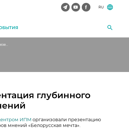
RU
ОБЫТИЯ
Белорусская мечта. Презентация глубинного исследования лидеров мнений
ентация глубинного
нений
центром ИПМ
организовали презентацию
ов мнений «Белорусская мечта».